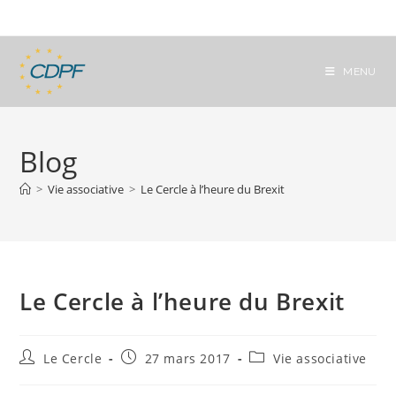
Skip
to
content
MENU
Blog
>
Vie associative
>
Le Cercle à l’heure du Brexit
Le Cercle à l’heure du Brexit
Auteur/autrice
Publication
Post
Le Cercle
27 mars 2017
Vie associative
de
publiée :
category:
la