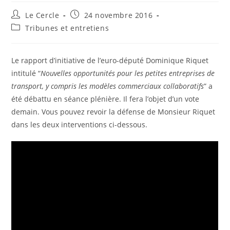
Auteur/autrice
Publication
Le Cercle
24 novembre 2016
de
publiée :
Post
Tribunes et entretiens
la
category:
publication :
Le rapport d’initiative de l’euro-député Dominique Riquet
intitulé “
Nouvelles opportunités pour les petites entreprises de
transport, y compris les modèles commerciaux collaboratifs
” a
été débattu en séance plénière. Il fera l’objet d’un vote
demain. Vous pouvez revoir la défense de Monsieur Riquet
dans les deux interventions ci-dessous.