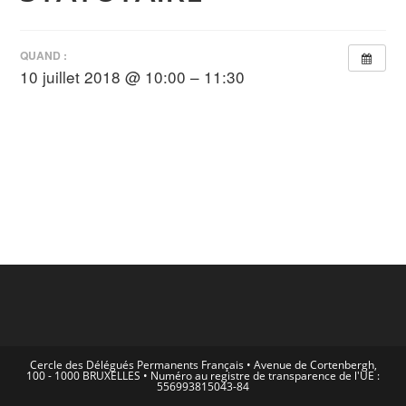
QUAND :
10 juillet 2018 @ 10:00 – 11:30
Cercle des Délégués Permanents Français • Avenue de Cortenbergh,
100 - 1000 BRUXELLES • Numéro au registre de transparence de l'UE :
556993815043-84