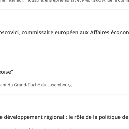
rché intérieur, industrie, entrepreneuriat et PME (GROW) de la Co
covici, commissaire européen aux Affaires économiq
eoise”
nent du Grand-Duché du Luxembourg.
e développement régional : le rôle de la politique d