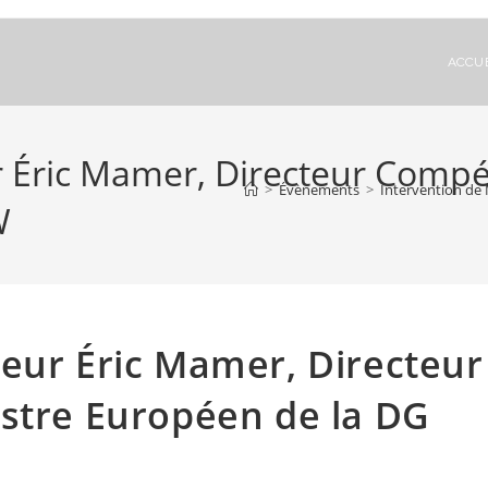
ACCUE
 Éric Mamer, Directeur Compét
>
Évènements
>
Intervention de
W
eur Éric Mamer, Directeur
estre Européen de la DG